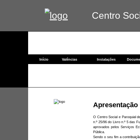
Centro Socia
Início
Valências
Instalações
Docume
Apresentação 
O Centro Social e Paroquial de
n.º 25/96 do Livro n.º 5 das F
aprovados pelos Serviços Ecl
Pública.
Sendo o seu fim a contribuiçã