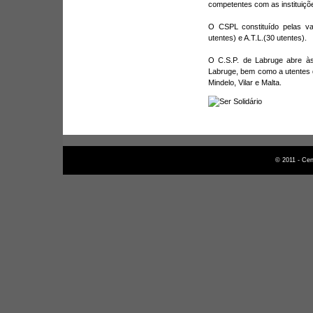
competentes com as instituiçõe
O CSPL constituído pelas val
utentes) e A.T.L.(30 utentes).
O C.S.P. de Labruge abre às
Labruge, bem como a utentes d
Mindelo, Vilar e Malta.
© 2011 - Cen