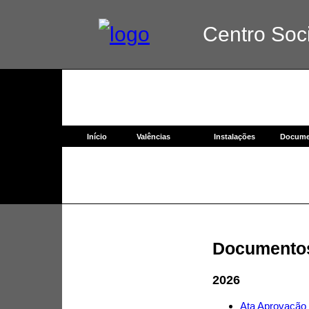
Centro Socia
Início
Valências
Instalações
Docume
Documento
2026
Ata Aprovação