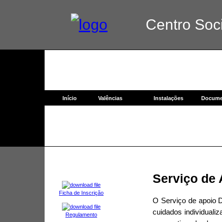
Centro Socia
Início
Valências
Instalações
Docume
Serviço de 
Ficha de Inscrição
O Serviço de apoio D
cuidados individualiz
Regulamento